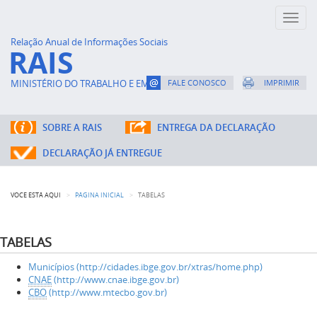
Toggl
naviga
Relação Anual de Informações Sociais
RAIS
MINISTÉRIO DO TRABALHO E EMPREGO
FALE CONOSCO
IMPRIMIR
SOBRE A RAIS
ENTREGA DA DECLARAÇÃO
DECLARAÇÃO JÁ ENTREGUE
VOCÊ ESTÁ AQUI
PÁGINA INICIAL
TABELAS
TABELAS
Municípios (http://cidades.ibge.gov.br/xtras/home.php)
CNAE
(http://www.cnae.ibge.gov.br)
CBO
(http://www.mtecbo.gov.br)