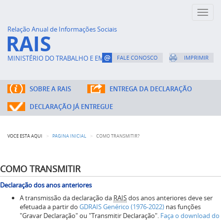
Toggl
naviga
Relação Anual de Informações Sociais
RAIS
MINISTÉRIO DO TRABALHO E EMPREGO
FALE CONOSCO
IMPRIMIR
SOBRE A RAIS
ENTREGA DA DECLARAÇÃO
DECLARAÇÃO JÁ ENTREGUE
VOCÊ ESTÁ AQUI
PÁGINA INICIAL
COMO TRANSMITIR?
COMO TRANSMITIR
Declaração dos anos anteriores
A transmissão da declaração da
RAIS
dos anos anteriores deve ser
efetuada a partir do
GDRAIS Genérico (1976-2022)
nas funções
"Gravar Declaração" ou "Transmitir Declaração".
Faça o download do