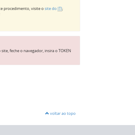
te procedimento, visite o
site do
ITI
;
;
site, feche o navegador, insira o TOKEN
voltar ao topo