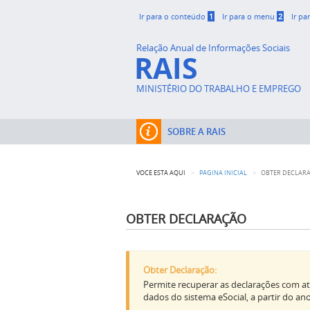
Ir para o conteúdo
1
Ir para o menu
2
Ir pa
Relação Anual de Informações Sociais
RAIS
MINISTÉRIO DO TRABALHO E EMPREGO
SOBRE A RAIS
VOCÊ ESTÁ AQUI
PÁGINA INICIAL
OBTER DECLAR
OBTER DECLARAÇÃO
Obter Declaração:
Permite recuperar as declarações com até
dados do sistema eSocial, a partir do a